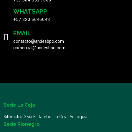
+57 604 553 7866
WHATSAPP
+57 320 6646043
EMAIL
contacto@andesbpo.com
comercial@andesbpo.com
Sede La Ceja
Kilómetro 2 vía El Tambo. La Ceja, Antioquia
Sede Rionegro