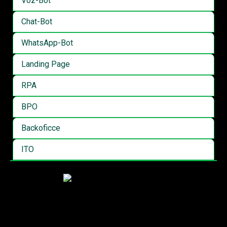
Voz-Bot
Chat-Bot
WhatsApp-Bot
Landing Page
RPA
BPO
Backoficce
ITO
Centros de Experiencia de Clientes
Hacemos la diferencia en la atención de tus clientes y
contribuimos a mejorar el posicionamiento de tu marca.